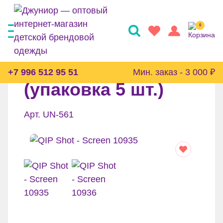
0
Трусы Reserved
+7 996 512 95 51
Мин. заказ - 3 000 ₽
(упаковка 5 шт.)
Арт. UN-561