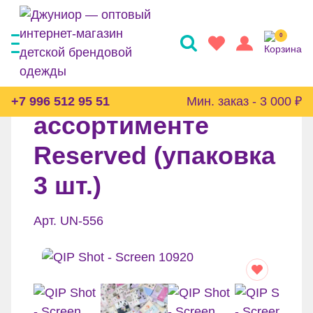
0
Трусы в
+7 996 512 95 51
Мин. заказ - 3 000 ₽
ассортименте
Reserved (упаковка
3 шт.)
Арт. UN-556