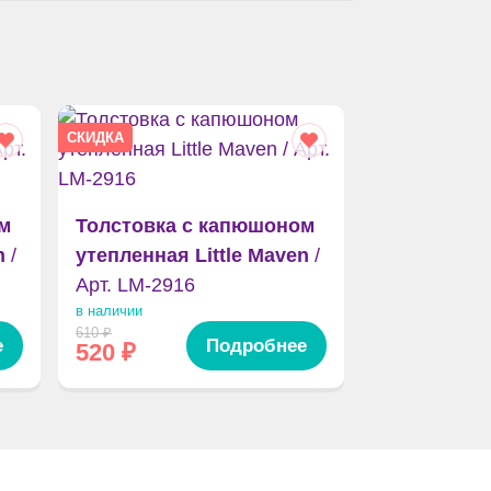
СКИДКА
м
Толстовка с капюшоном
n
/
утепленная Little Maven
/
Арт. LM-2916
в наличии
610
₽
е
Подробнее
520
₽