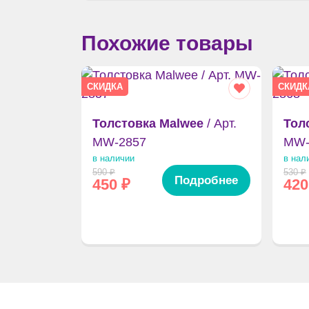
Похожие товары
СКИДКА
СКИДК
Толстовка Malwee
/ Арт.
Тол
MW-2857
MW-
в наличии
в нал
590
₽
530
₽
Подробнее
450
₽
420