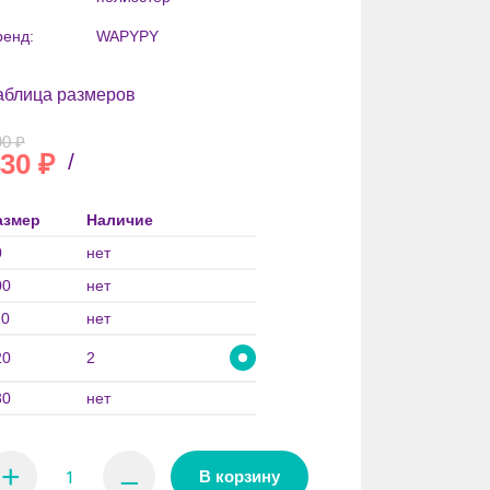
ренд:
WAPYPY
аблица размеров
90
₽
30
₽
/
азмер
Наличие
0
нет
00
нет
10
нет
20
2
30
нет
+
⚊
В корзину