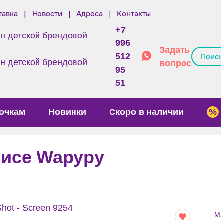
тавка
Новости
Адреса
Контакты
+7
996
Задать
512
вопрос
95
51
очкам
Новинки
Скоро в наличии
лисе Wapypy
М