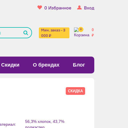
0
Избранное
Вход
Мин. заказ - 3
0
0
000 ₽
₽
Скидки
О брендах
Блог
СКИДКА
56,3% хлопок, 43,7%
атериал:
полиэстер