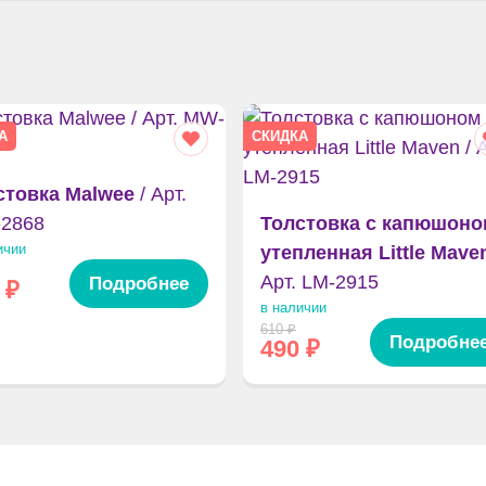
А
СКИДКА
стовка Malwee
/ Арт.
2868
Толстовка с капюшоно
ичии
утепленная Little Mave
Арт. LM-2915
Подробнее
₽
в наличии
610
₽
Подробне
490
₽