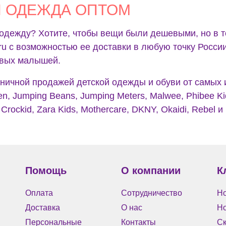
Я ОДЕЖДА ОПТОМ
одежду? Хотите, чтобы вещи были дешевыми, но в т
.ru с возможностью ее доставки в любую точку Росси
ивых малышей.
ничной продажей детской одежды и обуви от самых
en, Jumping Beans, Jumping Meters, Malwee, Phibee Kid
Crockid, Zara Kids, Mothercare, DKNY, Okaidi, Rebel и
Помощь
О компании
К
Оплата
Сотрудничество
Но
Доставка
О нас
Н
Персональные
Контакты
Ск