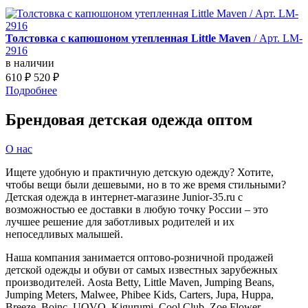
Толстовка с капюшоном утепленная Little Maven
/ Арт. LM-
2916
в наличии
610
₽
520
₽
Подробнее
Брендовая детская одежда оптом
О нас
Ищете удобную и практичную детскую одежду? Хотите,
чтобы вещи были дешевыми, но в то же время стильными?
Детская одежда в интернет-магазине Junior-35.ru с
возможностью ее доставки в любую точку России – это
лучшее решение для заботливых родителей и их
непоседливых малышей.
Наша компания занимается оптово-розничной продажей
детской одежды и обуви от самых известных зарубежных
производителей. Aosta Betty, Little Maven, Jumping Beans,
Jumping Meters, Malwee, Phibee Kids, Carters, Jupa, Huppa,
Breeze, Boinc, UOVO, Kigurumi, Cool Club, Zoe Flower,