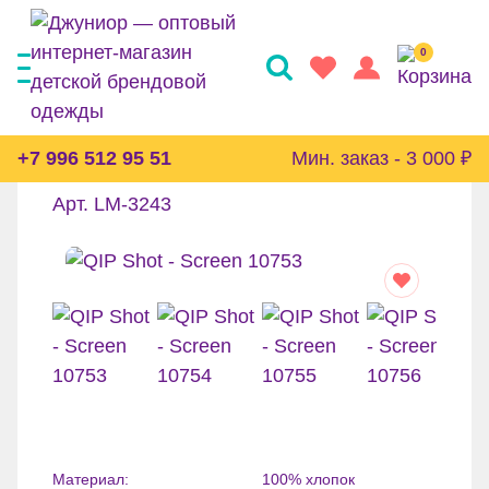
0
Платье Little Maven
+7 996 512 95 51
Мин. заказ - 3 000 ₽
Арт. LM-3243
Материал:
100% хлопок