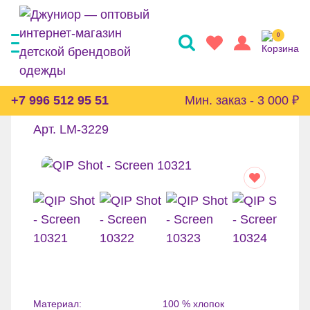
0
Платье Little Maven
+7 996 512 95 51
Мин. заказ - 3 000 ₽
Арт. LM-3229
Материал:
100 % хлопок