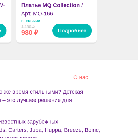
W-
Платье MQ Collection
/
Арт. MQ-166
в наличии
1 190
₽
е
Подробнее
980
₽
О нас
о же время стильными? Детская
и – это лучшее решение для
 известных зарубежных
s, Carters, Jupa, Huppa, Breeze, Boinc,