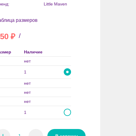
ренд:
Little Maven
аблица размеров
50
₽
/
азмер
Наличие
нет
1
нет
нет
нет
1