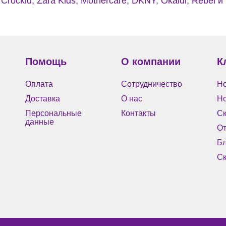
Crockid, Zara Kids, Mothercare, DKNY, Okaidi, Rebel и
Помощь
О компании
К
Оплата
Сотрудничество
Но
Доставка
О нас
Н
Персональные
Контакты
Ск
данные
О
Бл
Ск