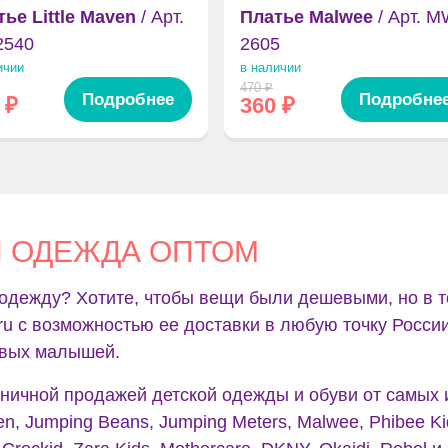
ье Little Maven
/ Арт.
Платье Malwee
/ Арт. M
2540
2605
ичии
в наличии
470
₽
Подробнее
Подробне
₽
360
₽
Я ОДЕЖДА ОПТОМ
одежду? Хотите, чтобы вещи были дешевыми, но в т
.ru с возможностью ее доставки в любую точку Росси
ивых малышей.
ничной продажей детской одежды и обуви от самых
en, Jumping Beans, Jumping Meters, Malwee, Phibee Kid