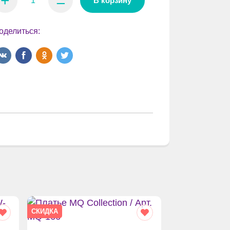
+
⚊
В корзину
оделиться:
СКИДКА