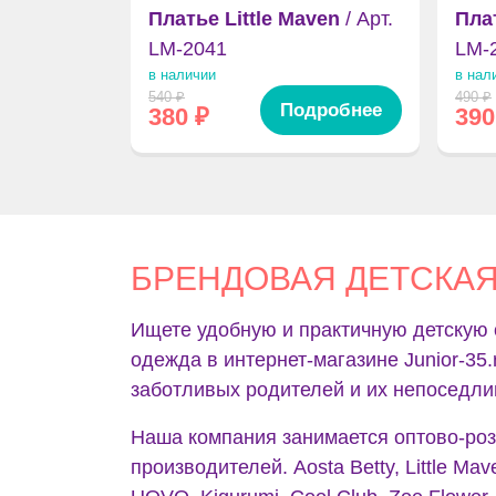
Платье Little Maven
/ Арт.
Плат
LM-2041
LM-
в наличии
в нал
540
₽
490
₽
Подробнее
380
₽
390
БРЕНДОВАЯ ДЕТСКА
Ищете удобную и практичную детскую 
одежда в интернет-магазине Junior-35
заботливых родителей и их непоседл
Наша компания занимается оптово-роз
производителей. Aosta Betty, Little Mav