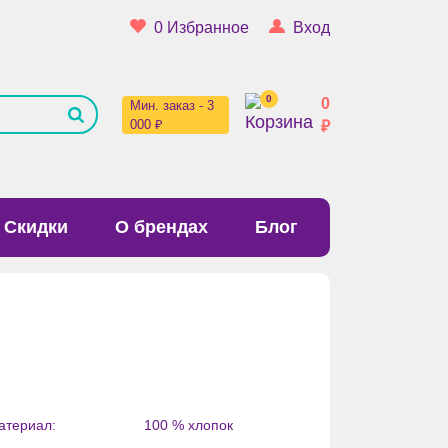
0
Избранное
Вход
0
0
Мин. заказ - 3
000 ₽
₽
Скидки
О брендах
Блог
атериал:
100 % хлопок