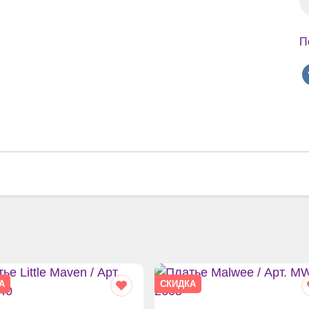
П
А
СКИДКА