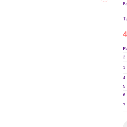
Б
Т
4
Р
2
3
4
5
6
7