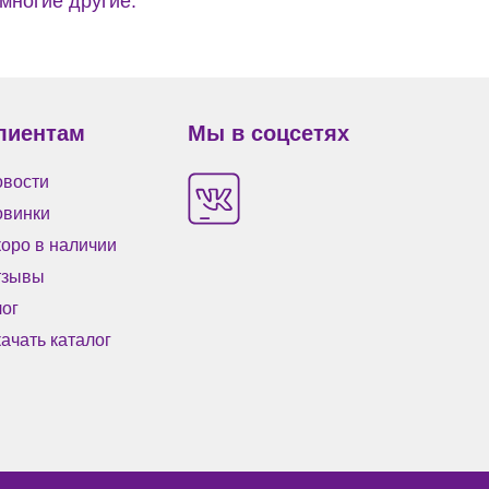
 многие другие.
лиентам
Мы в соцсетях
вости
овинки
оро в наличии
тзывы
ог
ачать каталог