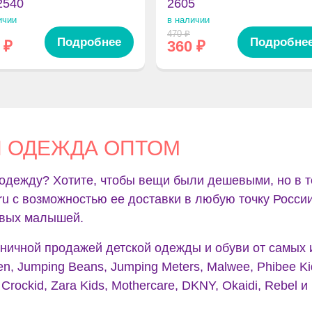
2540
2605
ичии
в наличии
470
₽
Подробнее
Подробне
₽
360
₽
Я ОДЕЖДА ОПТОМ
одежду? Хотите, чтобы вещи были дешевыми, но в т
.ru с возможностью ее доставки в любую точку Росси
ивых малышей.
ничной продажей детской одежды и обуви от самых
en, Jumping Beans, Jumping Meters, Malwee, Phibee Kid
Crockid, Zara Kids, Mothercare, DKNY, Okaidi, Rebel и