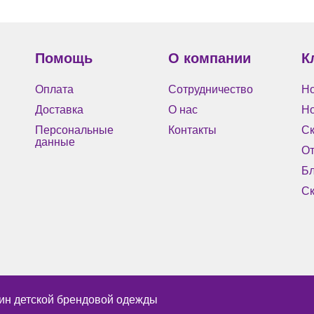
Помощь
О компании
К
Оплата
Сотрудничество
Но
Доставка
О нас
Н
Персональные
Контакты
Ск
данные
О
Бл
Ск
ин детской брендовой одежды