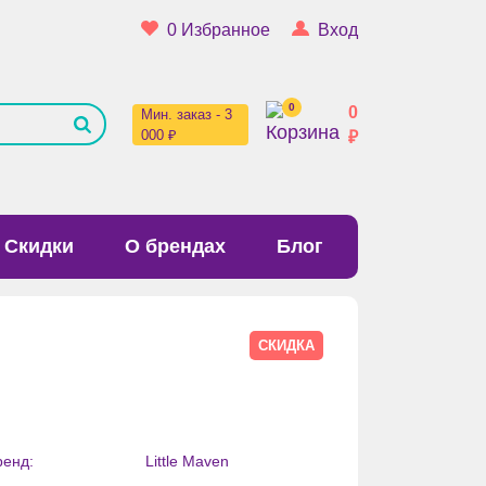
0
Избранное
Вход
0
0
Мин. заказ - 3
000 ₽
₽
Скидки
О брендах
Блог
СКИДКА
ренд:
Little Maven