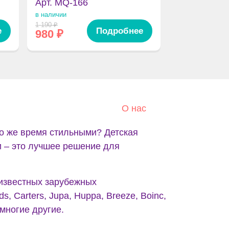
Арт. MQ-166
в наличии
1 190
₽
е
Подробнее
980
₽
О нас
о же время стильными? Детская
и – это лучшее решение для
 известных зарубежных
s, Carters, Jupa, Huppa, Breeze, Boinc,
 многие другие.