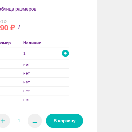
аблица размеров
90
₽
90
₽
/
азмер
Наличие
1
нет
нет
нет
нет
нет
+
⚊
В корзину