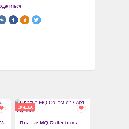
оделиться:
СКИДКА
W-
Платье MQ Collection
/