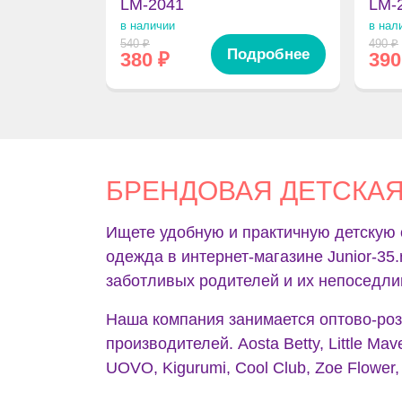
LM-2041
LM-
в наличии
в нал
540
₽
490
₽
Подробнее
380
₽
390
БРЕНДОВАЯ ДЕТСКА
Ищете удобную и практичную детскую 
одежда в интернет-магазине Junior-35
заботливых родителей и их непоседл
Наша компания занимается оптово-роз
производителей. Aosta Betty, Little Mav
UOVO, Kigurumi, Cool Club, Zoe Flower, 