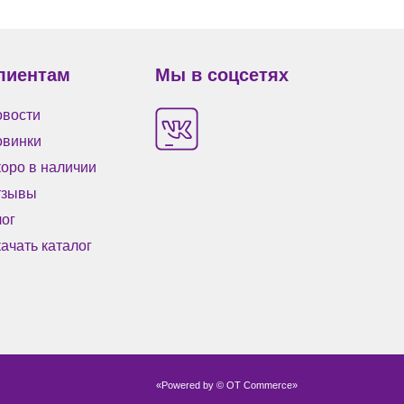
лиентам
Мы в соцсетях
вости
овинки
оро в наличии
тзывы
ог
ачать каталог
«Powered by © OT Commerce»