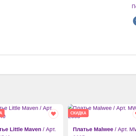
П
А
СКИДКА
ье Little Maven
/ Арт.
Платье Malwee
/ Арт. M