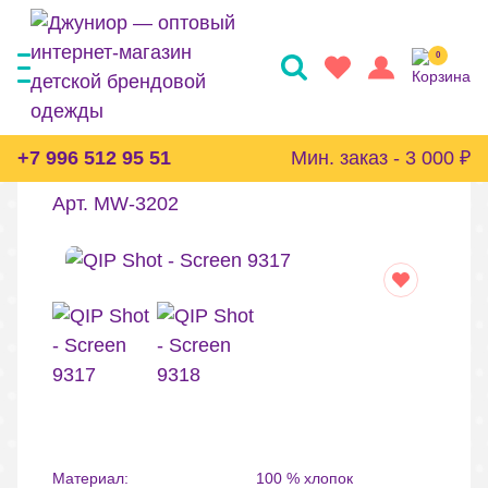
0
Пижама Malwee
+7 996 512 95 51
Мин. заказ - 3 000 ₽
Арт. MW-3202
Материал:
100 % хлопок