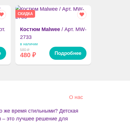
СКИДКА
рт.
Костюм Malwee
/ Арт. MW-
2733
в наличии
580
₽
е
Подробнее
480
₽
О нас
о же время стильными? Детская
и – это лучшее решение для