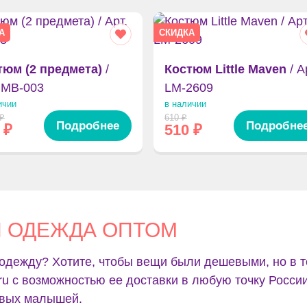
А
СКИДКА
тюм (2 предмета)
/
Костюм Little Maven
/ А
 MB-003
LM-2609
ичии
в наличии
₽
610
₽
Подробнее
Подробне
₽
510
₽
Я ОДЕЖДА ОПТОМ
одежду? Хотите, чтобы вещи были дешевыми, но в т
.ru с возможностью ее доставки в любую точку Росси
ивых малышей.