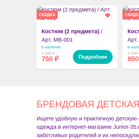
СКИДКА
СКИДК
Костюм (2 предмета)
/
Кос
Арт. MB-001
Арт.
в наличии
в нал
1 100
₽
1 240
Подробнее
750
₽
850
БРЕНДОВАЯ ДЕТСКА
Ищете удобную и практичную детскую 
одежда в интернет-магазине Junior-35
заботливых родителей и их непоседл