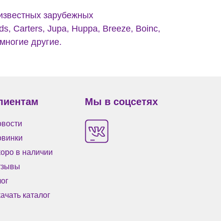
 известных зарубежных
s, Carters, Jupa, Huppa, Breeze, Boinc,
 многие другие.
лиентам
Мы в соцсетях
вости
овинки
оро в наличии
тзывы
ог
ачать каталог