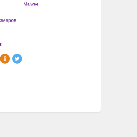
Malwee
азмеров
: