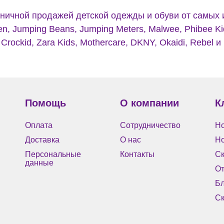
ничной продажей детской одежды и обуви от самых
en, Jumping Beans, Jumping Meters, Malwee, Phibee Kid
Crockid, Zara Kids, Mothercare, DKNY, Okaidi, Rebel и
Помощь
О компании
К
Оплата
Сотрудничество
Но
Доставка
О нас
Н
Персональные
Контакты
Ск
данные
О
Бл
Ск