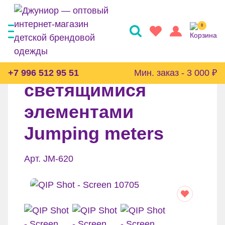
0
Футболка со
+7 996 512 95 51
Мин. заказ - 3 000 ₽
светящимися
элементами
Jumping meters
Арт. JM-620