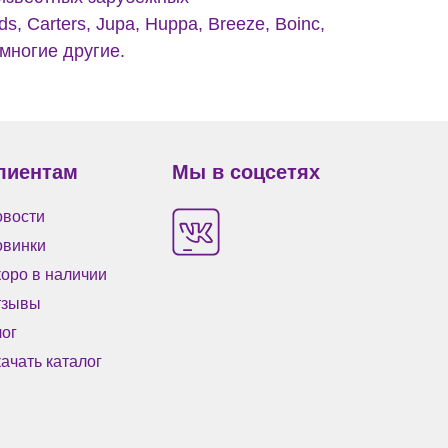
s, Carters, Jupa, Huppa, Breeze, Boinc,
 многие другие.
лиентам
Мы в соцсетях
вости
овинки
оро в наличии
тзывы
ог
ачать каталог