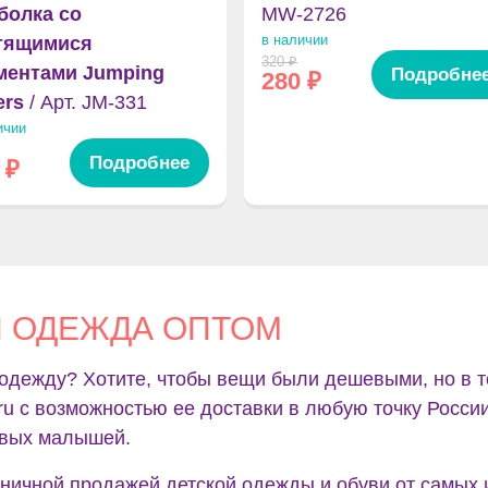
болка со
MW-2726
в наличии
тящимися
320
₽
ментами Jumping
Подробне
280
₽
ers
/ Арт. JM-331
ичии
Подробнее
₽
Я ОДЕЖДА ОПТОМ
одежду? Хотите, чтобы вещи были дешевыми, но в т
.ru с возможностью ее доставки в любую точку Росси
ивых малышей.
ничной продажей детской одежды и обуви от самых