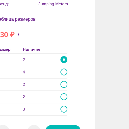
ренд:
Jumping Meters
аблица размеров
30
₽
/
азмер
Наличие
2
4
2
2
3