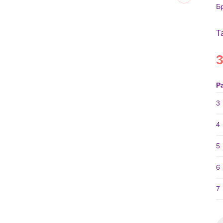
Б
Т
3
Р
3
4
5
6
7