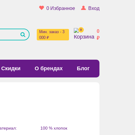
0
Избранное
Вход
0
0
Мин. заказ - 3
000 ₽
₽
Скидки
О брендах
Блог
атериал:
100 % хлопок