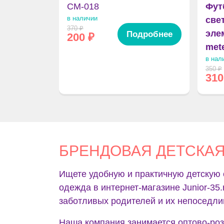
CM-018
Фут
в наличии
све
370
₽
эле
Подробнее
200
₽
met
в нал
350
₽
310
БРЕНДОВАЯ ДЕТСКА
Ищете удобную и практичную детскую 
одежда в интернет-магазине Junior-35
заботливых родителей и их непоседл
Наша компания занимается оптово-роз