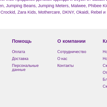
en, Jumping Beans, Jumping Meters, Malwee, Phibee Kid
Crockid, Zara Kids, Mothercare, DKNY, Okaidi, Rebel и
Помощь
О компании
К
Оплата
Сотрудничество
Но
Доставка
О нас
Н
Персональные
Контакты
Ск
данные
О
Бл
Ск