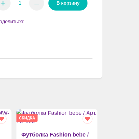
+
⚊
В корзину
оделиться:
СКИДКА
Футболка Fashion bebe
/