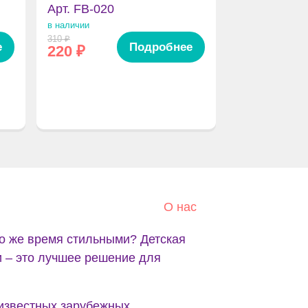
Арт. FB-020
в наличии
310
₽
е
Подробнее
220
₽
О нас
о же время стильными? Детская
и – это лучшее решение для
 известных зарубежных