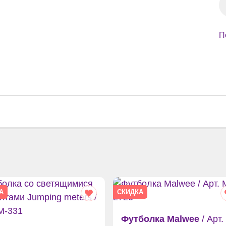
П
А
СКИДКА
Футболка Malwee
/ Арт.