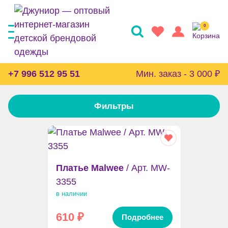
0
Главная
Каталог
Бренды
Malwee
+7 996 512 95 51
Мин. заказ - 3 000 ₽
MALWEE
Найдено товаров:
213
Фильтры
Платье Malwee
/ Арт. MW-
3355
в наличии
610
₽
Подробнее